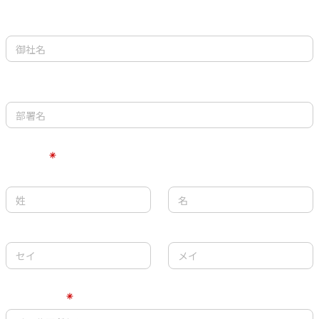
御社名
部署名
ご担当者様
氏名
フリガナ
メールアドレス