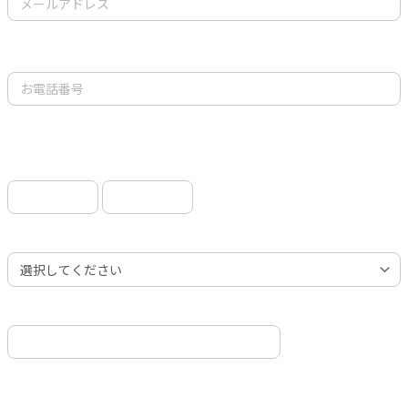
お電話番号
ご住所
郵便番号
-
都道府県
市区町村
例）〇〇市〇〇区
町名