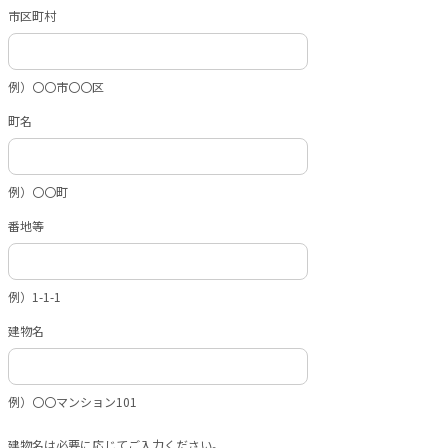
市区町村
例）〇〇市〇〇区
町名
例）〇〇町
番地等
例）1-1-1
建物名
例）〇〇マンション101
建物名は必要に応じてご入力ください。