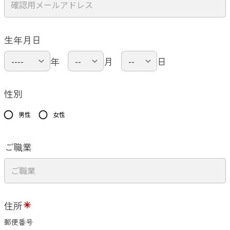
生年月日
年
月
日
性別
男性
女性
ご職業
住所
郵便番号