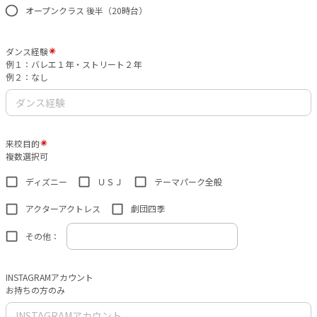
オープンクラス 後半（20時台）
ダンス経験
例１：バレエ１年・ストリート２年
例２：なし
来校目的
複数選択可
ディズニー
ＵＳＪ
テーマパーク全般
アクターアクトレス
劇団四季
その他：
INSTAGRAMアカウント
お持ちの方のみ