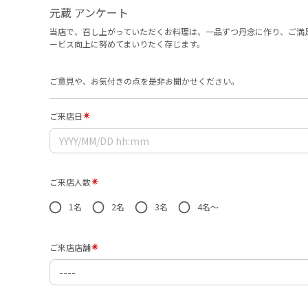
元蔵 アンケート
当店で、召し上がっていただくお料理は、一品ずつ丹念に作り、ご満
ービス向上に努めてまいりたく存じます。
ご意見や、お気付きの点を是非お聞かせください。
ご来店日
ご来店人数
1名
2名
3名
4名～
ご来店店舗