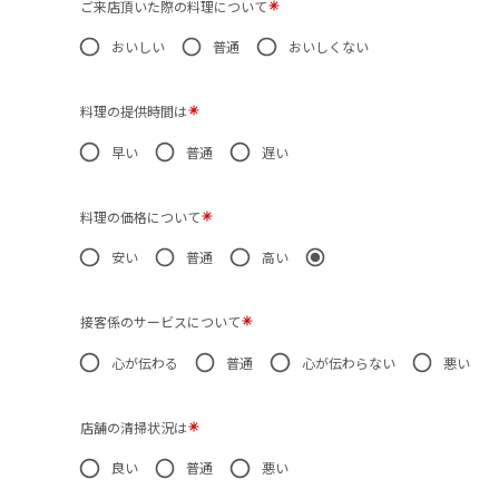
ご来店頂いた際の料理について
おいしい
普通
おいしくない
料理の提供時間は
早い
普通
遅い
料理の価格について
安い
普通
高い
接客係のサービスについて
心が伝わる
普通
心が伝わらない
悪い
店舗の清掃状況は
良い
普通
悪い