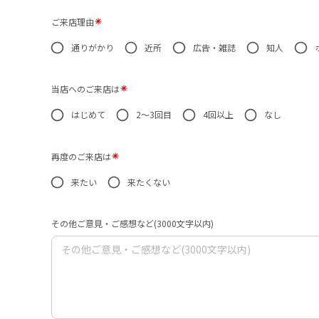
ご来店理由
通りがかり
近所
広告・雑誌
知人
当店へのご来店は
はじめて
2～3回目
4回以上
なし
再度のご来店は
来たい
来たくない
その他ご意見・ご感想など(3000文字以内)