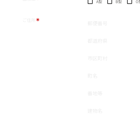
A型
B型
O
ご住所
郵便番号
都道府県
市区町村
町名
番地等
建物名