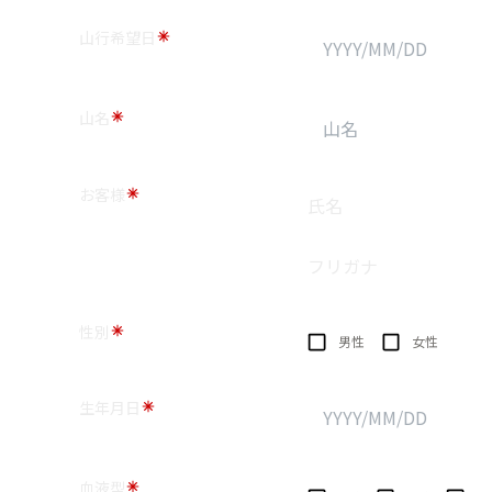
山行希望日
山名
お客様
氏名
フリガナ
性別
男性
女性
生年月日
血液型