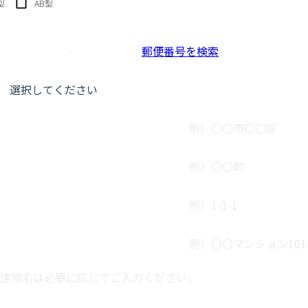
型
AB型
-
郵便番号を検索
例）〇〇市〇〇区
例）〇〇町
例）1-1-1
例）〇〇マンション101
建物名は必要に応じてご入力ください。