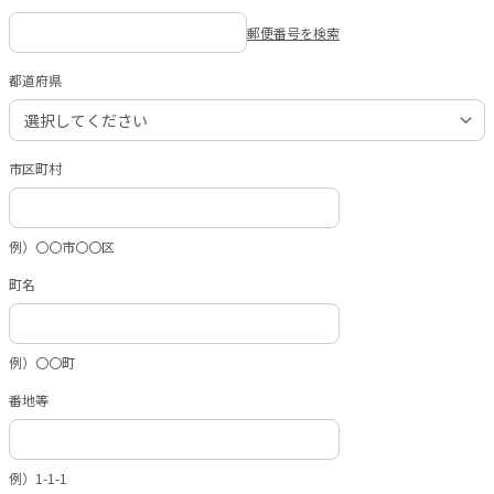
郵便番号を検索
都道府県
市区町村
例）〇〇市〇〇区
町名
例）〇〇町
番地等
例）1-1-1