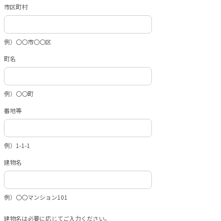
市区町村
例）〇〇市〇〇区
町名
例）〇〇町
番地等
例）1-1-1
建物名
例）〇〇マンション101
建物名は必要に応じてご入力ください。