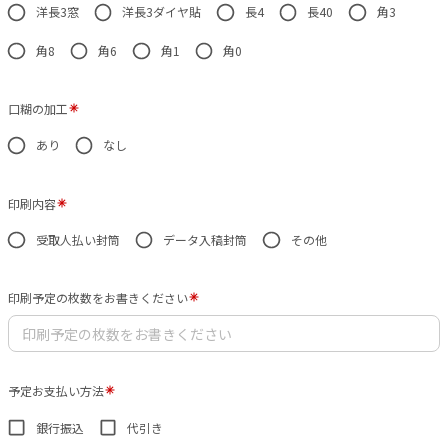
洋長3窓
洋長3ダイヤ貼
長4
長40
角3
角8
角6
角1
角0
口糊の加工
あり
なし
印刷内容
受取人払い封筒
データ入稿封筒
その他
印刷予定の枚数をお書きください
予定お支払い方法
銀行振込
代引き