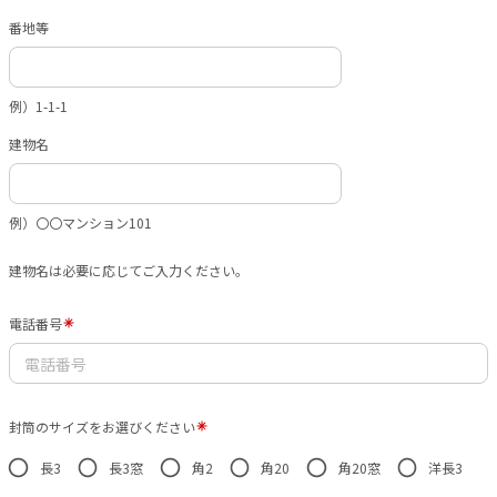
番地等
例）1-1-1
建物名
例）〇〇マンション101
建物名は必要に応じてご入力ください。
電話番号
封筒のサイズをお選びください
長3
長3窓
角2
角20
角20窓
洋長3