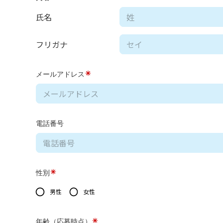
氏名
フリガナ
メールアドレス
電話番号
性別
男性
女性
年齢（応募時点）