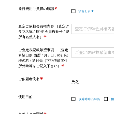
発行費用ご負担の確認
承諾します
査定ご依頼会員権内容 ［査定ク
ラブ名称 / 種別/ 会員権番号 / 現
所有名義人名］
ご査定表記載希望事項 ［査定
希望日例:西暦 / 月 / 日 . 発行宛
様名称 / 送付先（下記依頼者住
所外時等をご記入下さい）
ご依頼者氏名
氏名
使用目的
決算時時価評価
相