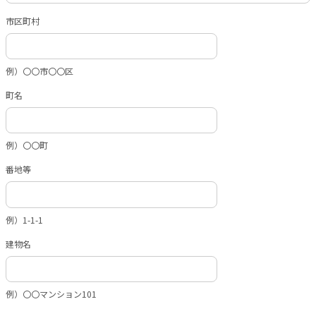
市区町村
例）〇〇市〇〇区
町名
例）〇〇町
番地等
例）1-1-1
建物名
例）〇〇マンション101