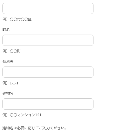
例）〇〇市〇〇区
町名
例）〇〇町
番地等
例）1-1-1
建物名
例）〇〇マンション101
建物名は必要に応じてご入力ください。