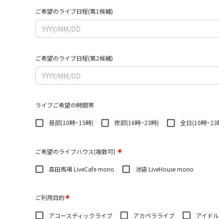
ご希望のライブ日程(第1候補)
ご希望のライブ日程(第2候補)
ライブご希望の時間帯
昼部(10時~15時)
夜部(16時~23時)
全日(10時~23
ご希望のライブハウス(複数可)
高田馬場 LiveCafe mono
池袋 LiveHouse mono
ご利用目的
アコースティックライブ
アカペラライブ
アイド