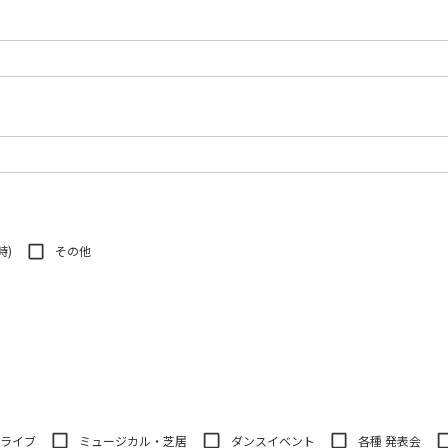
時)
その他
ルライブ
ミュージカル・芝居
ダンスイベント
各種 発表会