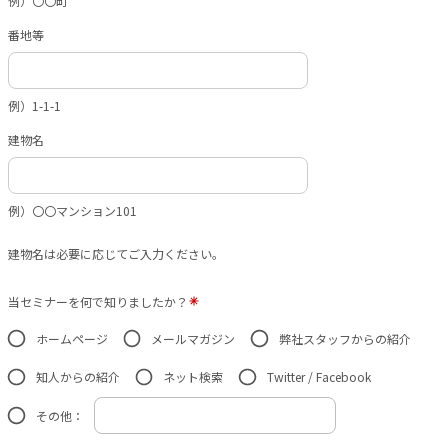
例）〇〇町
番地等
例）1-1-1
建物名
例）〇〇マンション101
建物名は必要に応じてご入力ください。
当セミナーを何で知りましたか？
ホームページ
メールマガジン
弊社スタッフからの紹介
知人からの紹介
ネット検索
Twitter / Facebook
その他：