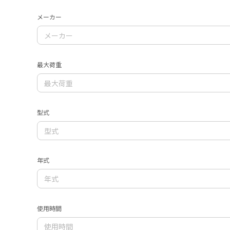
メーカー
最大荷重
型式
年式
使用時間