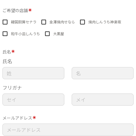
ご希望の店舗
韓国厨房セナラ
金澤焼肉せなら
焼肉しんうち神楽坂
和牛小皿しんうち
大黒屋
氏名
氏名
フリガナ
メールアドレス