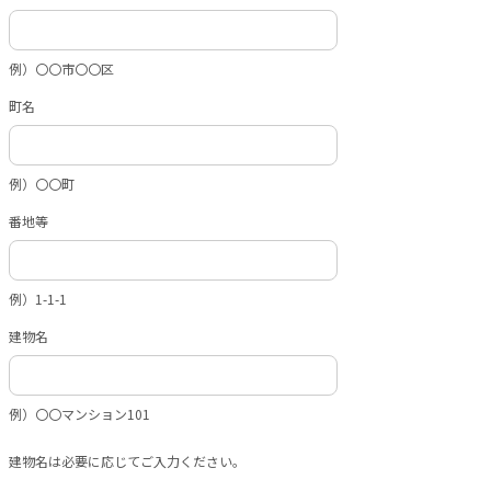
例）〇〇市〇〇区
町名
例）〇〇町
番地等
例）1-1-1
建物名
例）〇〇マンション101
建物名は必要に応じてご入力ください。