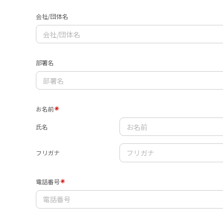
会社/団体名
部署名
お名前
氏名
フリガナ
電話番号