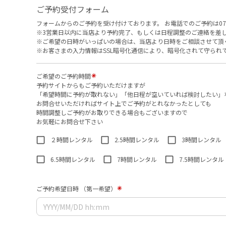
ご予約受付フォーム
フォームからのご予約を受け付けております。 お電話でのご予約は070-898
※3営業日以内に当店より予約完了、もしくは日程調整のご連絡を差
※ご希望の日時がいっぱいの場合は、当店より日時をご相談させて頂
※お客さまの入力情報はSSL暗号化通信により、暗号化されて守られ
ご希望のご予約時間
予約サイトからもご予約いただけますが
「希望時間に予約が取れない」「他日程が空いていれば検討したい」
お問合せいただければサイト上でご予約がとれなかったとしても
時間調整しご予約がお取りできる場合もございますので
お気軽にお問合せ下さい
２時間レンタル
2.5時間レンタル
3時間レンタル
6.5時間レンタル
7時間レンタル
7.5時間レンタル
ご予約希望日時 （第一希望）