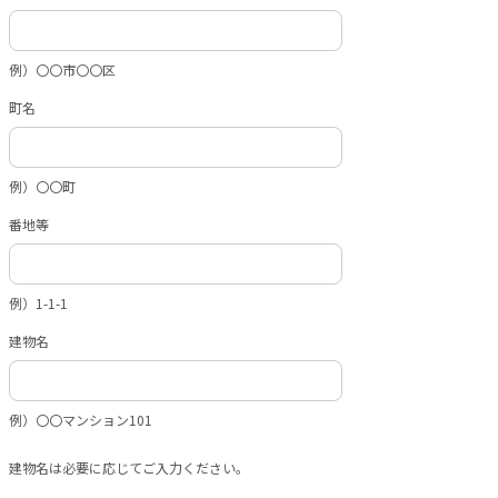
例）〇〇市〇〇区
町名
例）〇〇町
番地等
例）1-1-1
建物名
例）〇〇マンション101
建物名は必要に応じてご入力ください。