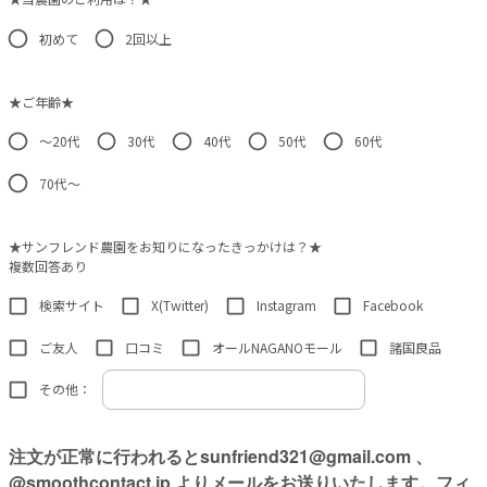
初めて
2回以上
★ご年齢★
～20代
30代
40代
50代
60代
70代～
★サンフレンド農園をお知りになったきっかけは？★
複数回答あり
検索サイト
X(Twitter)
Instagram
Facebook
ご友人
口コミ
オールNAGANOモール
諸国良品
その他：
注文が正常に行われるとsunfriend321@gmail.com 、
@smoothcontact.jp よりメールをお送りいたします。フィ