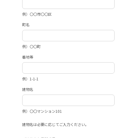
例）〇〇市〇〇区
町名
例）〇〇町
番地等
例）1-1-1
建物名
例）〇〇マンション101
建物名は必要に応じてご入力ください。