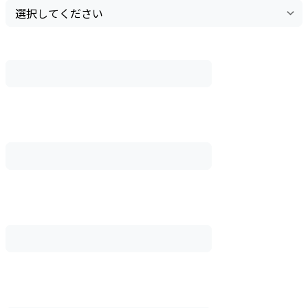
市区町村
例）〇〇市〇〇区
町名
例）〇〇町
番地等
例）1-1-1
建物名