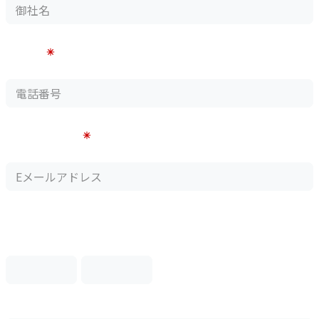
電話番号
例）045-000-0000
Eメールアドレス
例）info@aaa-ast.co.jp
住所
郵便番号
-
都道府県