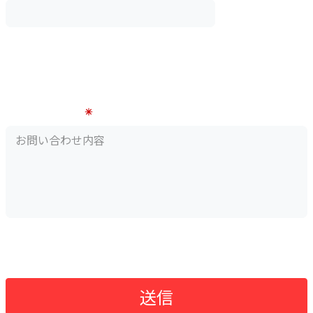
例）〇〇マンション101
建物名は必要に応じてご入力ください。
お問い合わせ内容
上記の内容でよろしければ送信ボタンをクリックしてください。
送信