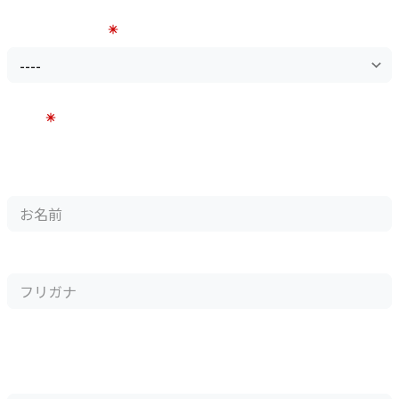
お問い合わせ項目
お名前
例）横浜 太郎
ヨコハマ タロウ
氏名
フリガナ
御社名
例）株式会社 アシスト
※法人のお客様のみご記入ください。