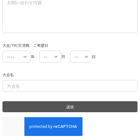
大会/TM/交流戦 ご希望日
年
月
日
大会名
送信