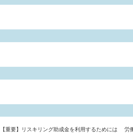
 【重要】リスキリング助成金を利用するためには 労