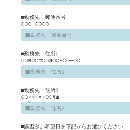
■勤務先 郵便番号
〇〇〇－〇〇〇〇
■勤務先 住所1
〇〇県〇〇市〇〇町〇〇－〇〇－〇〇
■勤務先 住所2
〇〇マンション〇〇号室
■講習参加希望日を下記からお選びください。