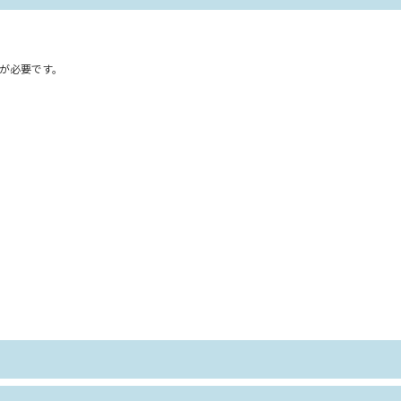
意が必要です。
)