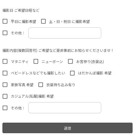
撮影日 ご希望日程など
平日に撮影希望
土・日・祝日 に撮影希望
その他：
撮影内容(複数回答可) ご希望など是非事前にお知らせくださいませ！
マタニティ
ニューボーン
お宮参り(衣装込)
ベビードレスなどでも撮影したい
はだかんぼ撮影 希望
家族写真 希望
衣装持ち込み有り
カジュアル(私服)撮影 希望
その他：
送信