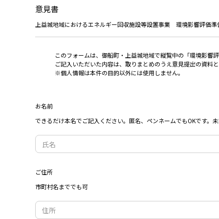
意見書
上益城地域におけるエネルギー回収施設等設置事業 環境影響評価準
このフォームは、御船町・上益城地域で縦覧中の「環境影響評
ご記入いただいた内容は、取りまとめのうえ意見提出の資料と
※個人情報は本件の目的以外には使用しません。
お名前
できるだけ本名でご記入ください。匿名、ペンネームでもOKです。未
ご住所
市町村名まででも可