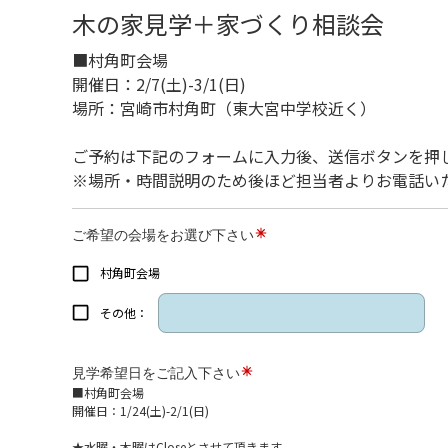
木の家見学＋家づくり相談会
■村角町会場
開催日：2/7(土)-3/1(日)
場所：宮崎市村角町（東大宮中学校近く）
ご予約は下記のフォームに入力後、送信ボタンを押
※場所・時間説明のため後ほど担当者よりお電話い
ご希望の会場をお選び下さい
村角町会場
その他：
見学希望日をご記入下さい
■村角町会場
開催日：1/24(土)-2/1(日)
★水曜・木曜はCloseとさせて頂きます。