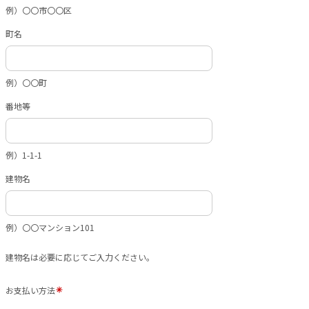
例）〇〇市〇〇区
町名
例）〇〇町
番地等
例）1-1-1
建物名
例）〇〇マンション101
建物名は必要に応じてご入力ください。
お支払い方法