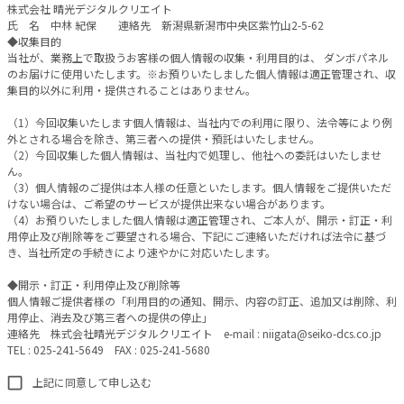
株式会社 晴光デジタルクリエイト
氏 名 中林 紀保 連絡先 新潟県新潟市中央区紫竹山2-5-62
◆収集目的
当社が、業務上で取扱うお客様の個人情報の収集・利用目的は、 ダンボパネル
のお届けに使用いたします。※お預りいたしました個人情報は適正管理され、収
集目的以外に利用・提供されることはありません。
（1）今回収集いたします個人情報は、当社内での利用に限り、法令等により例
外とされる場合を除き、第三者への提供・預託はいたしません。
（2）今回収集した個人情報は、当社内で処理し、他社への委託はいたしませ
ん。
（3）個人情報のご提供は本人様の任意といたします。個人情報をご提供いただ
けない場合は、ご希望のサービスが提供出来ない場合があります。
（4）お預りいたしました個人情報は適正管理され、ご本人が、開示・訂正・利
用停止及び削除等をご要望される場合、下記にご連絡いただければ法令に基づ
き、当社所定の手続きにより速やかに対応いたします。
◆開示・訂正・利用停止及び削除等
個人情報ご提供者様の「利用目的の通知、開示、内容の訂正、追加又は削除、利
用停止、消去及び第三者への提供の停止」
連絡先 株式会社晴光デジタルクリエイト e-mail : niigata@seiko-dcs.co.jp
TEL : 025-241-5649 FAX : 025-241-5680
上記に同意して申し込む