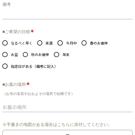
備考
■ご希望の日程
なるべく早く
来週
今月中
春のお彼岸
お盆
秋のお彼岸
年末
指定日がある（備考に記入）
■お墓の場所
（お寺の名前やおおよその場所で結構です）
※手書きの地図がある場合はこちらに添付してください。