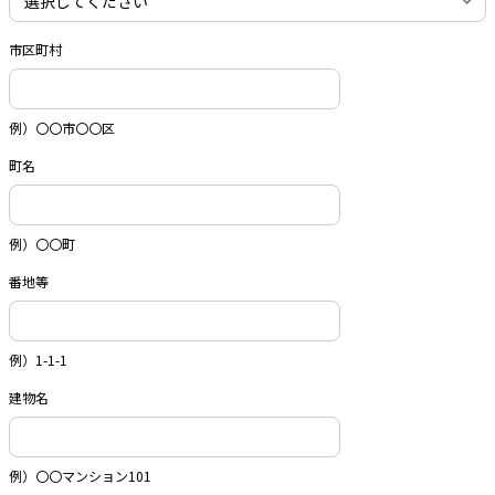
市区町村
例）〇〇市〇〇区
町名
例）〇〇町
番地等
例）1-1-1
建物名
例）〇〇マンション101