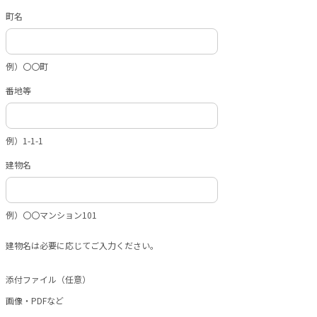
町名
例）〇〇町
番地等
例）1-1-1
建物名
例）〇〇マンション101
建物名は必要に応じてご入力ください。
添付ファイル（任意）
画像・PDFなど