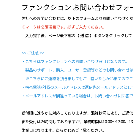
ファンクション お問い合わせフォ
弊社へのお問い合わせは、以下のフォームよりお問い合わせく
※マークは必須項目です。必ずご入力ください。
入力完了後、ページ最下部の【 送 信 】ボタンをクリックして
<<
ご注意
>>
・こちらはファンクションへのお問い合わせ窓口となります。
製品のサポート、購入、ユーザー登録等などのお問い合わせ
※こちらにご連絡を頂きましてもご回答いたしかねますのでご
・携帯電話
/PHS
のメールアドレスは返信先メールアドレスとし
・メールアドレスが間違っている場合は、お問い合わせに回答
受付順に速やかに対応しておりますが、混雑状況により、ご返
また受付は
24
時間しておりますが、業務時間は
10:00
～
12:00
、
13
休業日になります。あらかじめご了承ください。